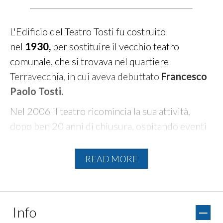
L'Edificio del Teatro Tosti fu costruito
nel
1930,
per sostituire il vecchio teatro
comunale, che si trovava nel quartiere
Terravecchia, in cui aveva debuttato
Francesco
Paolo Tosti.
Nel 2006 il teatro ricomincia la sua attività,
dopo ben 20 anni di chiusura, ospitando eventi
e spettacoli.
READ MORE
Nel 2008 cambia nome: da Vittoria (moglie
dell’ingegnere Tommaso Pincione che progettò
e costruì l'edificio) a
Francesco Paolo Tosti
,
musicista e compositore ortonese.
Info