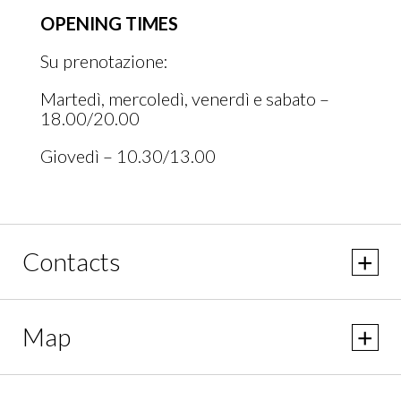
Oggi il Teatro ospita numerosi eventi di
OPENING TIMES
rilevanza nazionale (visita il sito web per
scoprire tutti gli eventi in calendario).
Su prenotazione:
Martedì, mercoledì, venerdì e sabato –
18.00/20.00
Giovedì – 10.30/13.00
VAI AL SITO
Contacts
Map