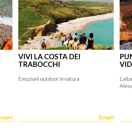
E
VIVI LA COSTA DEI
PUN
TRABOCCHI
VI
Emozioni outdoor in natura
L'al
Aless
copri
Scopri