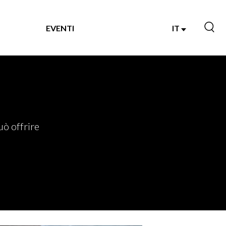
EVENTI
IT
uò offrire