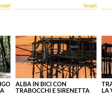
copri
Scopri
NGO
ALBA IN BICI CON
TRA
LA
TRABOCCHI E SIRENETTA
LA 