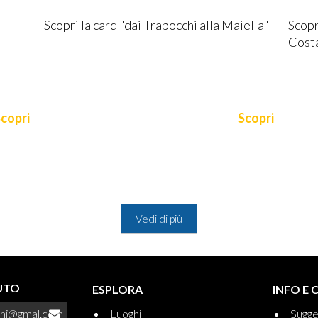
Scopri la card "dai Trabocchi alla Maiella"
Scopr
Costa
copri
Scopri
Vedi di più
IUTO
ESPLORA
INFO E 
chi@gmal.com
Luoghi
Sugge