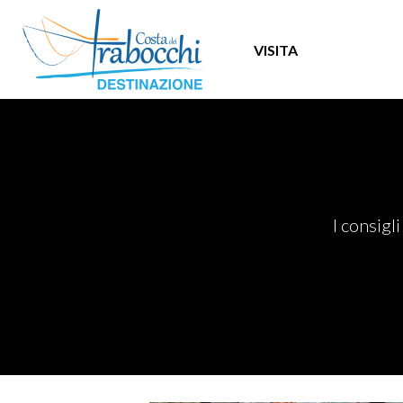
VISITA
I consigl