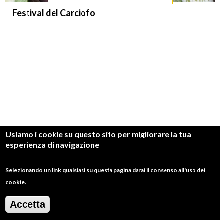
Festival del Carciofo
Usiamo i cookie su questo sito per migliorare la tua
Mostra tutti
esperienza di navigazione
Selezionando un link qualsiasi su questa pagina darai il consenso all'uso dei
cookie.
Quale esperienza vuoi
Accetta
vivere?