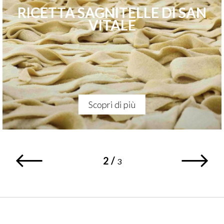
RICETTA SAGNITELLE DI SAN
VITALE
Scopri di più
2
/
3