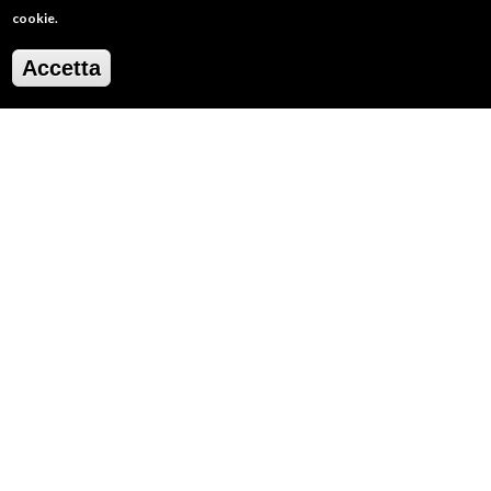
cookie.
Accetta
2
/
20
RESTA IN CONTATTO
SERVE AIUTO