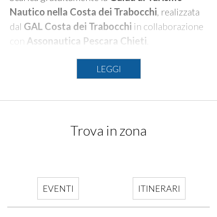
Nautico nella Costa dei Trabocchi
, realizzata
dal
GAL Costa dei Trabocchi
in collaborazione
con
Assonautica Pescara Chieti
.
?
Cosa troverai nella guida:
LEGGI
24 pagine ricche di splendide immagini e
contenuti pratici
Informazioni su porti, servizi nautici e punti
Trova in zona
di approdo
Itinerari nei 9 comuni del litorale chietino
Suggerimenti per escursioni e attività nei
EVENTI
ITINERARI
dintorni
Approfondimenti sui trabocchi con l’elenco