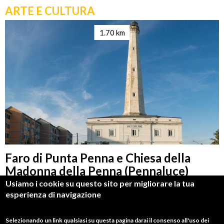
completo delle strutture
ARTE E CULTURA
Mappa dettagliata della
Via Verde
e della
1.70 km
rete ciclabile della Costa
Un compagno di viaggio indispensabile per chi ama
il mare, la natura e l'autenticità dell'Abruzzo.
Faro di Punta Penna e Chiesa della
SCARICA LA GUIDA
Madonna della Penna (Pennaluce)
Usiamo i cookie su questo sito per migliorare la tua
esperienza di navigazione
Selezionando un link qualsiasi su questa pagina darai il consenso all'uso dei