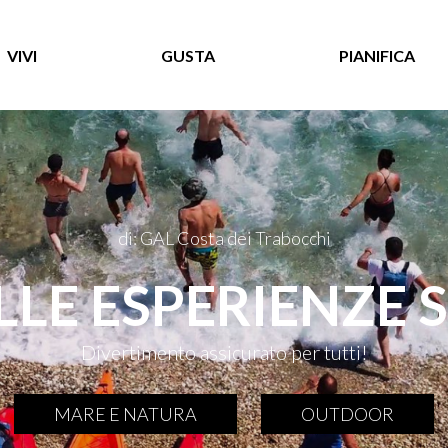
VIVI
GUSTA
PIANIFICA
di: GAL Costa dei Trabocchi
LLE ESPERIENZE 
Divertimento assicurato per tutti!
MARE E NATURA
OUTDOOR