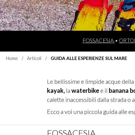
FOSSACESIA
•
ORTO
Home
Articoli
GUIDA ALLE ESPERIENZE SUL MARE
Le bellissime e limpide acque della
kayak,
la
waterbike
e il
banana b
calette inaccessibili dalla strada 
Ecco a voi una piccola guida alle e
FOSSACESIA