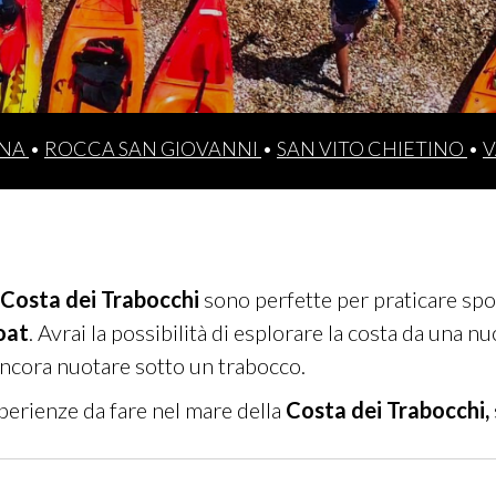
NA
•
ROCCA SAN GIOVANNI
•
SAN VITO CHIETINO
•
V
Costa dei Trabocchi
sono perfette per praticare spo
oat
. Avrai la possibilità di esplorare la costa da una 
o ancora nuotare sotto un trabocco.
sperienze da fare nel mare della
Costa dei Trabocchi,