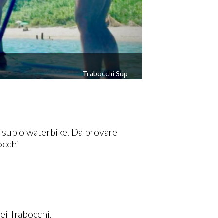
Kayak
n
sup o waterbike. Da provare
occhi
dei Trabocchi.