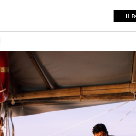
IL 
I