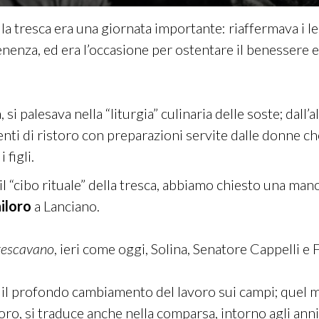
la tresca era una giornata importante: riaffermava i leg
enenza, ed era l’occasione per ostentare il benessere 
si palesava nella “liturgia” culinaria delle soste; dall’a
ti di ristoro con preparazioni servite dalle donne che
 figli.
 il “cibo rituale” della tresca, abbiamo chiesto una ma
iloro
a Lanciano.
rescavano
, ieri come oggi, Solina, Senatore Cappelli e 
 il profondo cambiamento del lavoro sui campi; quel mu
oro, si traduce anche nella comparsa, intorno agli anni