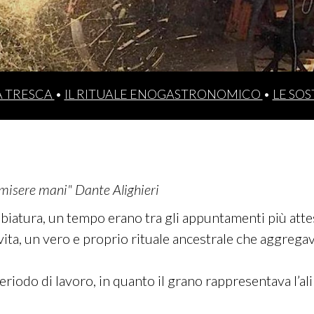
A TRESCA
•
IL RITUALE ENOGASTRONOMICO
•
LE SOS
 misere mani" Dante Alighieri
bbiatura, un tempo erano tra gli appuntamenti più att
vita, un vero e proprio rituale ancestrale che aggregav
iodo di lavoro, in quanto il grano rappresentava l’al