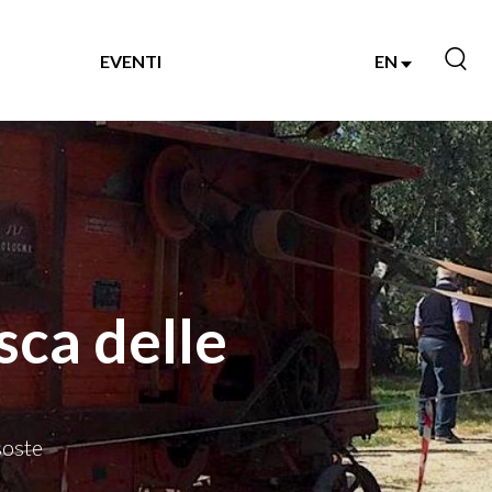
EVENTI
EN
sca delle
soste