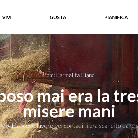
VIVI
GUSTA
PIANIFICA
from: Carmelita Cianci
poso mai era la tre
misere mani
do il faticoso lavoro dei contadini era scandito dalle 