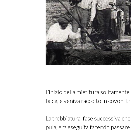
bbiatura in passato
L’inizio della mietitura solitamente
falce, e veniva raccolto in covoni tr
La trebbiatura, fase successiva che 
pula, era eseguita facendo passare s