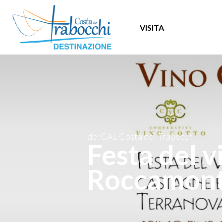
VISITA
de: GAL Costa dei Trabocchi
Festa del v
Roccamont