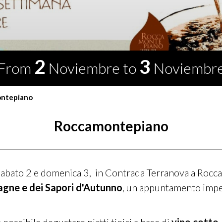
2
3
From
Noviembre
to
Noviembr
montepiano
Roccamontepiano
bato 2 e domenica 3, in Contrada Terranova a Roccamo
tagne e dei Sapori d'Autunno
, un appuntamento imper