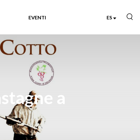
EVENTI
ES
astagne a