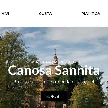
VIVI
GUSTA
PIANIFICA
from: Francesca Tammarazio
Canosa Sannita
Un piccolo comune circondato da vigneti
BORGHI