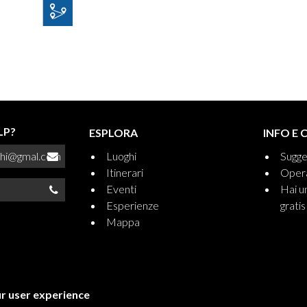
LP?
ESPLORA
INFO E 
chi@gmal.com
Luoghi
Sugge
Itinerari
Opera
Eventi
Hai un
Esperienze
gratis
Mappa
ur user experience