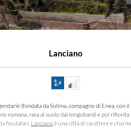
Lanciano
ggendarie (fondata da Solima, compagno di Enea, con i
 pre-romana, rasa al suolo dai longobardi e poi rifior
a feudatari,
Lanciano
è una città di carattere e charm