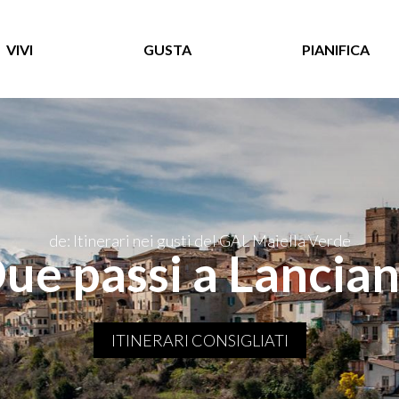
VIVI
GUSTA
PIANIFICA
de: Itinerari nei gusti del GAL Maiella Verde
ue passi a Lancia
ITINERARI CONSIGLIATI