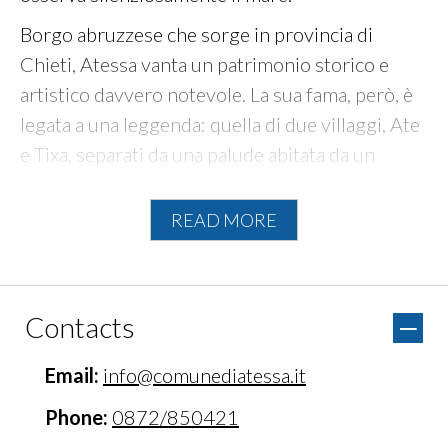
Borgo abruzzese che sorge in provincia di
Chieti, Atessa vanta un patrimonio storico e
artistico davvero notevole. La sua fama, però, è
legata a una leggenda: quella di due villaggi, Ate
e Tixa, separati da una palude abitata da un
drago che per anni terrorizzò i suoi abitanti.
READ MORE
Due fiumi, un tempo chiamati il Pianello e
l’Osente, formavano numerosi acquitrini che
garantivano al drago un ambiente ideale. La sua
presenza, infatti, impediva agli abitanti delle due
Contacts
città di incontrarsi, se non volevano rimetterci la
vita.
Email:
info@comunediatessa.it
Si narra che i due villaggi abbiano potuto unirsi e
Phone:
0872/850421
diventare una cittadina grazie a San Leucio di