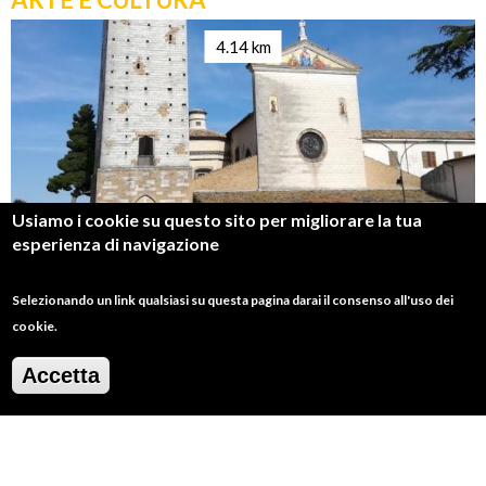
4.14 km
Usiamo i cookie su questo sito per migliorare la tua
esperienza di navigazione
Selezionando un link qualsiasi su questa pagina darai il consenso all'uso dei
Chiesa di Sant'Antonio di Padova
cookie.
Convento Sant'Angelo della Pace
Accetta