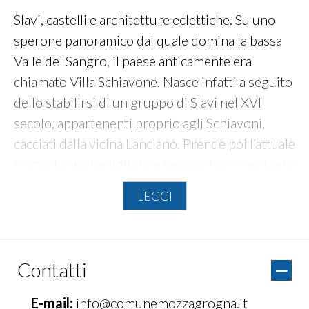
Slavi, castelli e architetture eclettiche. Su uno
sperone panoramico dal quale domina la bassa
Valle del Sangro, il paese anticamente era
chiamato Villa Schiavone. Nasce infatti a seguito
dello stabilirsi di un gruppo di Slavi nel XVI
secolo, appartenenti proprio agli Schiavoni,
cacciati dalla vicina Lanciano. Prende poi l’attuale
nome da una famiglia lancianese che, come tante
altre, possedeva ville all’interno del territorio di
LEGGI
Mozzagrogna, considerata luogo di élite dai
ricchi dell’antica Anxanum.
Contatti
Da vedere le
chiese di San Rocco e Maria
Santissima della Vittoria, palazzi e il Castello
E-mail:
info@comunemozzagrogna.it