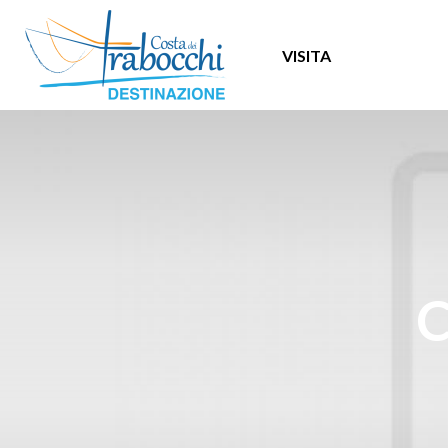
VISITA
C