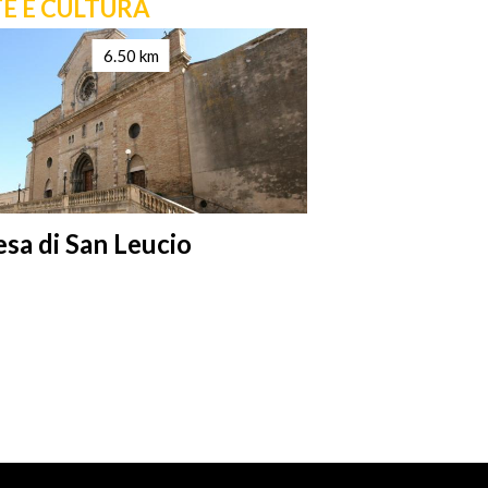
E E CULTURA
ARTE E CULT
6.50 km
6
esa di San Leucio
Museo Aligi 