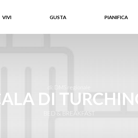
VIVI
GUSTA
PIANIFICA
di: DMS regionale
ALA DI TURCHI
BED & BREAKFAST