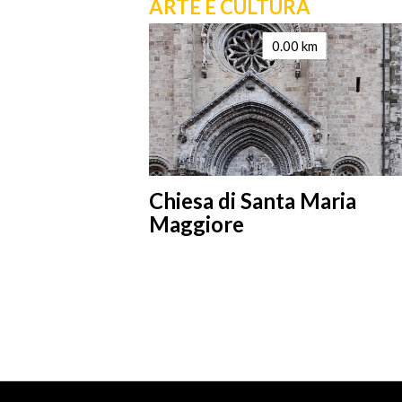
A
ARTE E CULTURA
km
0.00 km
S. della
Chiesa di Santa Maria
Maggiore