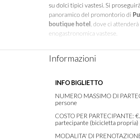
su dolci tipici vastesi. Si proseguir
panoramico del promontorio di
Pu
boutique hotel
, dove ci attenderà
enogastronomica vastese.
DATA E ORA:
3 maggio ore 08:30-13.30
Informazioni
LUOGO DI INCONTRO:
Scarica la
Vasto Marina nei pressi della sta
INFO BIGLIETTO
locandina
NUMERO MASSIMO DI PARTEC
persone
COSTO PER PARTECIPANTE: €.
partecipante (bicicletta propria)
MODALITA' DI PRENOTAZION