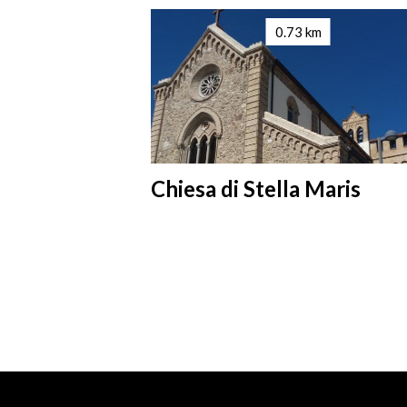
km
0.73 km
 Bagnante
Chiesa di Stella Maris