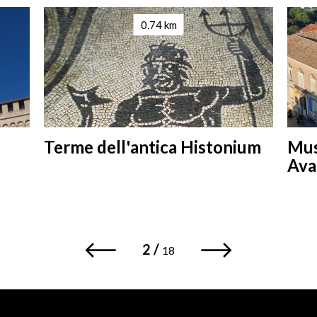
0.74 km
Terme dell'antica Histonium
Muse
Ava
2
/
18