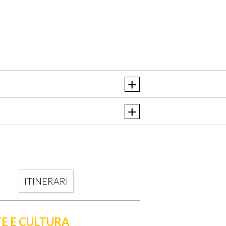
ITINERARI
E E CULTURA
BORGHI