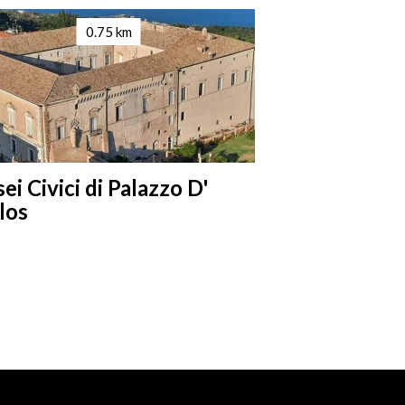
0.75 km
0
i Civici di Palazzo D'
Loggia Ambl
los