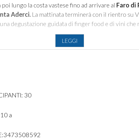
à poi lungo la costa vastese fino ad arrivare al
Faro di
nta Aderci.
La mattinata terminerà con il rientro su 
 una degustazione guidata di finger food e di vini che 
LEGGI
tua denominata La Bagnante
IPANTI: 30
10 a
E:3473508592