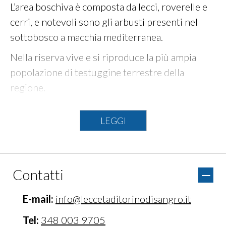
L’area boschiva è composta da lecci, roverelle e
cerri, e notevoli sono gli arbusti presenti nel
sottobosco a macchia mediterranea.
Nella riserva vive e si riproduce la più ampia
popolazione di testuggine terrestre della
regione.
Due i percorsi fruibili per i visitatori, a piedi e in
LEGGI
mountain bike: il percorso natura e il percorso
escursionistico. A disposizione anche un’area
picnic attrezzata e un punto ristoro presso il
centro visite.
Contatti
Da non perdere l’area faunistica della testuggine
E-mail:
info@leccetaditorinodisangro.it
e il giardino Mediterraneo.
Tel:
348 003 9705
Noleggio + Info point – Cicloescursioni –